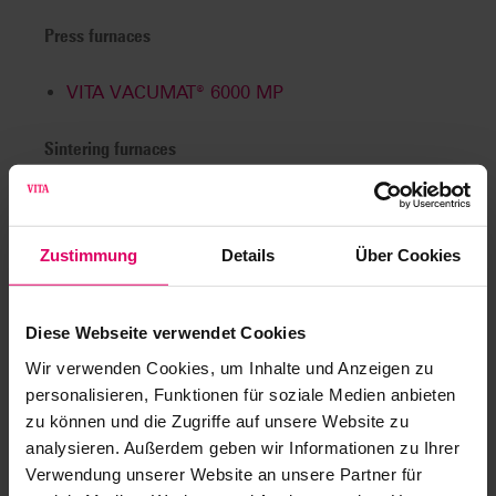
Press furnaces
VITA VACUMAT® 6000 MP
Sintering furnaces
VITA ZYRCOMAT® 6100 MS
Zustimmung
Details
Über Cookies
Control units
VITA vPad
comfort
/
LITE
Diese Webseite verwendet Cookies
VITA vPad
excellence
/
PRO
Wir verwenden Cookies, um Inhalte und Anzeigen zu
personalisieren, Funktionen für soziale Medien anbieten
Digital tooth shade determinatioin
zu können und die Zugriffe auf unsere Website zu
analysieren. Außerdem geben wir Informationen zu Ihrer
Verwendung unserer Website an unsere Partner für
VITA Easyshade® V