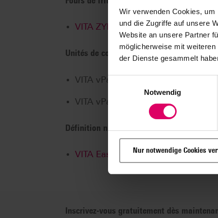
Fours de frittage
Wir verwenden Cookies, um I
und die Zugriffe auf unsere 
VITA ZYRCOMAT® 6100 MS
Website an unsere Partner fü
möglicherweise mit weiteren
Unités de commande
der Dienste gesammelt haben
VITA vPad
comfort
/
LITE
Einwilligungsauswahl
Notwendig
VITA vPad
excellence
/
PRO
Définition numérique des couleurs de dent
Nur notwendige Cookies ve
VITA Easyshade® V
Inscrivez-vous gratuitement dès maintena